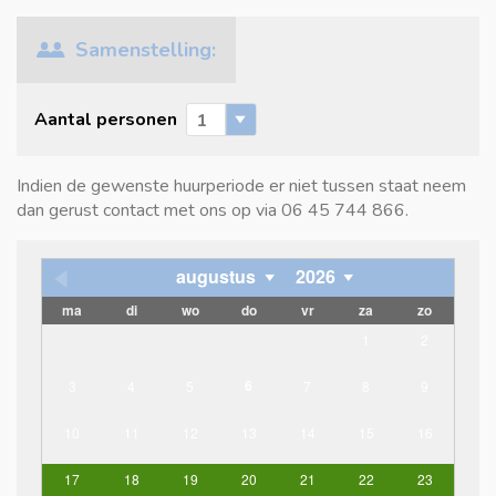
Samenstelling:
Aantal personen
Indien de gewenste huurperiode er niet tussen staat neem
dan gerust contact met ons op via 06 45 744 866.
augustus
2026
ma
di
wo
do
vr
za
zo
1
2
6
3
4
5
7
8
9
10
11
12
13
14
15
16
17
18
19
20
21
22
23