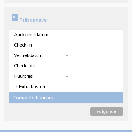
Prijsopgave
Aankomstdatum:
-
Check-in:
-
Vertrekdatum:
-
Check-out:
-
Huurprijs:
-
Extra kosten
Complete huurprijs:
-
volgende