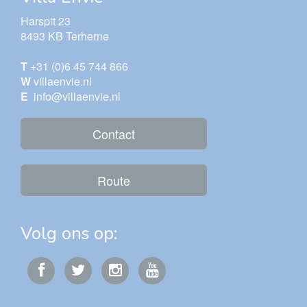
Harspit 23
8493 KB Terherne
T
+31 (0)6 45 744 866
W
villaenvie.nl
E
info@villaenvie.nl
Contact
Route
Volg ons op: