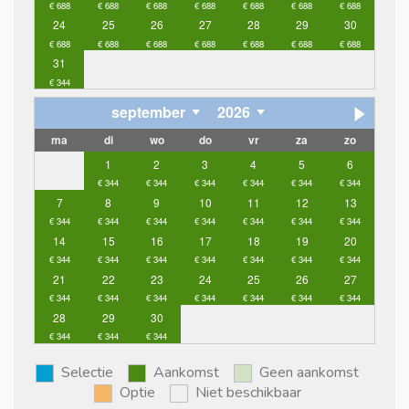
24
25
26
27
28
29
30
31
september
2026
ma
di
wo
do
vr
za
zo
1
2
3
4
5
6
7
8
9
10
11
12
13
14
15
16
17
18
19
20
21
22
23
24
25
26
27
28
29
30
Selectie
Aankomst
Geen aankomst
Optie
Niet beschikbaar